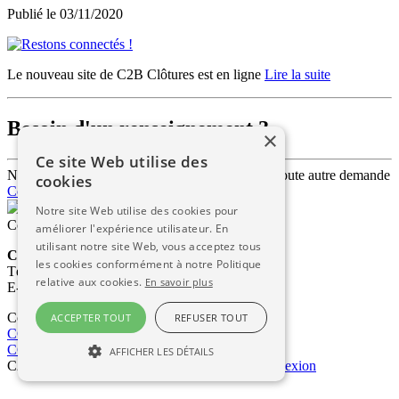
Publié le
03/11/2020
Le nouveau site de C2B Clôtures est en ligne
Lire la suite
Besoin d'un renseignement ?
×
Ce site Web utilise des
N'hésitez pas à nous contacter pour un devis ou toute autre demande
cookies
Contactez-nous !
Notre site Web utilise des cookies pour
Contactez-nous
améliorer l'expérience utilisateur. En
utilisant notre site Web, vous acceptez tous
C2B Clôtures
les cookies conformément à notre Politique
Tél. : 06 23 36 47 26
relative aux cookies.
En savoir plus
E-mail :
contact@c2bclotures.fr
Consultez nos CGV
ACCEPTER TOUT
REFUSER TOUT
CGV entre professionnels
CGV avec particuliers
AFFICHER LES DÉTAILS
C2B Clôtures © 2026
-
Mentions Légales
-
Connexion